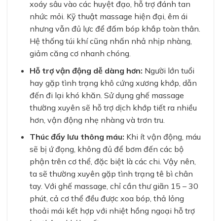
xoáy sâu vào các huyệt đạo, hỗ trợ đánh tan
nhức mỏi. Kỹ thuật massage hiện đại, êm ái
nhưng vẫn đủ lực để đấm bóp khắp toàn thân.
Hệ thống túi khí cũng nhấn nhả nhịp nhàng,
giảm căng cơ nhanh chóng.
Hỗ trợ vận động dễ dàng hơn:
Người lớn tuổi
hay gặp tình trạng khô cứng xương khớp, dẫn
đến đi lại khó khăn. Sử dụng ghế massage
thường xuyên sẽ hỗ trợ dịch khớp tiết ra nhiều
hơn, vận động nhẹ nhàng và trơn tru.
Thúc đẩy lưu thông máu:
Khi ít vận động, máu
sẽ bị ứ đọng, không đủ để bơm đến các bộ
phận trên cơ thể, đặc biệt là các chi. Vậy nên,
ta sẽ thường xuyên gặp tình trạng tê bì chân
tay. Với ghế massage, chỉ cần thư giãn 15 – 30
phút, cả cơ thể đều được xoa bóp, thả lỏng
thoải mái kết hợp với nhiệt hồng ngoại hỗ trợ