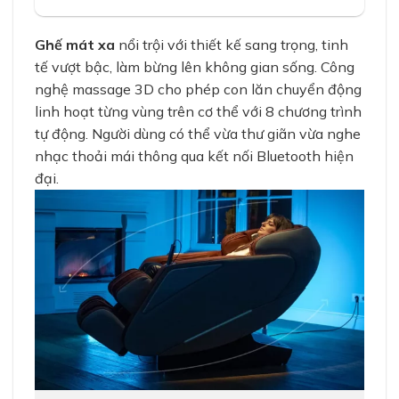
5.00
2
trên 5
44.000.000 ₫.
35.500.000 
dựa trên
đánh giá
Ghế mát xa
nổi trội với thiết kế sang trọng, tinh
tế vượt bậc, làm bừng lên không gian sống. Công
nghệ massage 3D cho phép con lăn chuyển động
linh hoạt từng vùng trên cơ thể với 8 chương trình
tự động. Người dùng có thể vừa thư giãn vừa nghe
nhạc thoải mái thông qua kết nối Bluetooth hiện
đại.