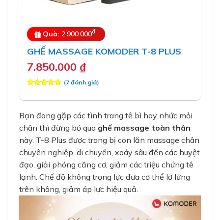
đ
Quà:
2.900.000
GHẾ MASSAGE KOMODER T-8 PLUS
7.850.000
₫
(
7
đánh giá)
5.00
7
trên 5
dựa trên
đánh giá
Bạn đang gặp các tình trang tê bì hay nhức mỏi
chân thì đừng bỏ qua
ghế massage toàn thân
này. T-8 Plus được trang bị con lăn massage chân
chuyên nghiệp, di chuyển, xoáy sâu đến các huyệt
đạo, giải phóng căng cơ, giảm các triệu chứng tê
lạnh. Chế độ không trọng lực đưa cơ thể lơ lửng
trên không, giảm áp lực hiệu quả.