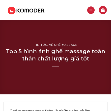
Skip
to
content
TIN TỨC
,
VỀ GHẾ MASSAGE
Top 5 hình ảnh ghế massage toàn
thân chất lượng giá tốt
Ghế massage toàn thân là những sản phẩm