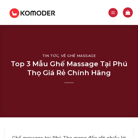
Skip
to
content
TIN TỨC
,
VỀ GHẾ MASSAGE
Top 3 Mẫu Ghế Massage Tại Phú
Thọ Giá Rẻ Chính Hãng
Ghế massage tại Phú Thọ mang đến rất nhiều lợi