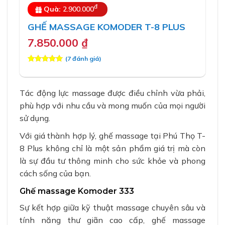
đ
Quà:
2.900.000
GHẾ MASSAGE KOMODER T-8 PLUS
7.850.000
₫
(
7
đánh giá)
5.00
7
trên 5
dựa trên
đánh giá
Tác động lực massage được điều chỉnh vừa phải,
phù hợp với nhu cầu và mong muốn của mọi người
sử dụng.
Với giá thành hợp lý, ghế massage tại Phú Thọ T-
8 Plus không chỉ là một sản phẩm giá trị mà còn
là sự đầu tư thông minh cho sức khỏe và phong
cách sống của bạn.
Ghế massage Komoder 333
Sự kết hợp giữa kỹ thuật massage chuyên sâu và
tính năng thư giãn cao cấp, ghế massage