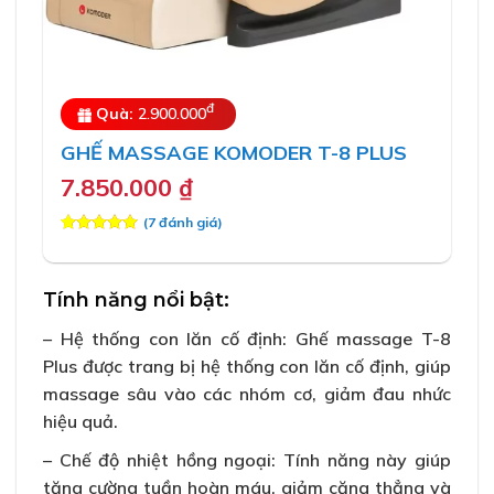
đ
Quà:
2.900.000
GHẾ MASSAGE KOMODER T-8 PLUS
7.850.000
₫
(
7
đánh giá)
5.00
7
trên 5
dựa trên
đánh giá
Tính năng nổi bật:
– Hệ thống con lăn cố định: Ghế massage T-8
Plus được trang bị hệ thống con lăn cố định, giúp
massage sâu vào các nhóm cơ, giảm đau nhức
hiệu quả.
– Chế độ nhiệt hồng ngoại: Tính năng này giúp
tăng cường tuần hoàn máu, giảm căng thẳng và