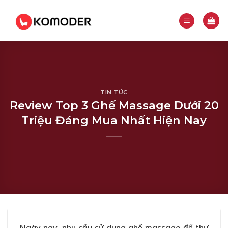
Skip
to
content
TIN TỨC
Review Top 3 Ghế Massage Dưới 20
Triệu Đáng Mua Nhất Hiện Nay
Ngày nay, nhu cầu sử dụng ghế massage để thư