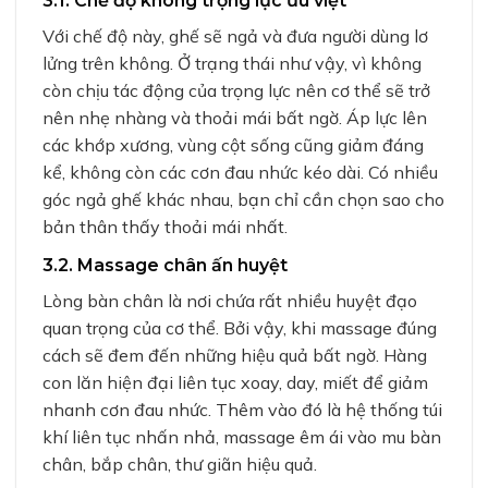
3.1. Chế độ không trọng lực ưu việt
Với chế độ này, ghế sẽ ngả và đưa người dùng lơ
lửng trên không. Ở trạng thái như vậy, vì không
còn chịu tác động của trọng lực nên cơ thể sẽ trở
nên nhẹ nhàng và thoải mái bất ngờ. Áp lực lên
các khớp xương, vùng cột sống cũng giảm đáng
kể, không còn các cơn đau nhức kéo dài. Có nhiều
góc ngả ghế khác nhau, bạn chỉ cần chọn sao cho
bản thân thấy thoải mái nhất.
3.2. Massage chân ấn huyệt
Lòng bàn chân là nơi chứa rất nhiều huyệt đạo
quan trọng của cơ thể. Bởi vậy, khi massage đúng
cách sẽ đem đến những hiệu quả bất ngờ. Hàng
con lăn hiện đại liên tục xoay, day, miết để giảm
nhanh cơn đau nhức. Thêm vào đó là hệ thống túi
khí liên tục nhấn nhả, massage êm ái vào mu bàn
chân, bắp chân, thư giãn hiệu quả.