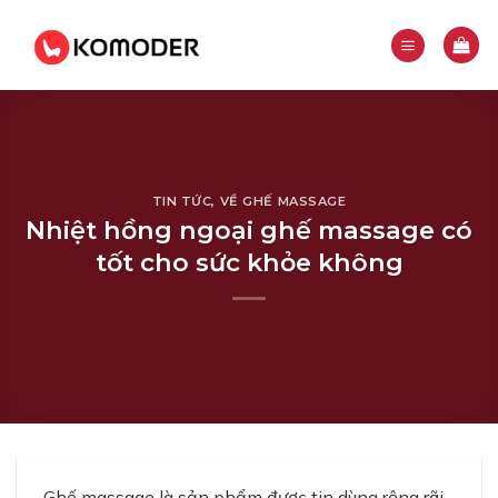
Skip
to
content
TIN TỨC
,
VỀ GHẾ MASSAGE
Nhiệt hồng ngoại ghế massage có
tốt cho sức khỏe không
Ghế massage là sản phẩm được tin dùng rộng rãi