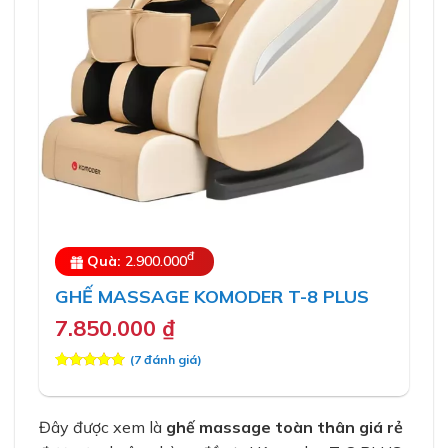
đ
Quà:
2.900.000
GHẾ MASSAGE KOMODER T-8 PLUS
7.850.000
₫
(
7
đánh giá)
5.00
7
trên 5
dựa trên
đánh giá
Đây được xem là
ghế massage toàn thân giá rẻ