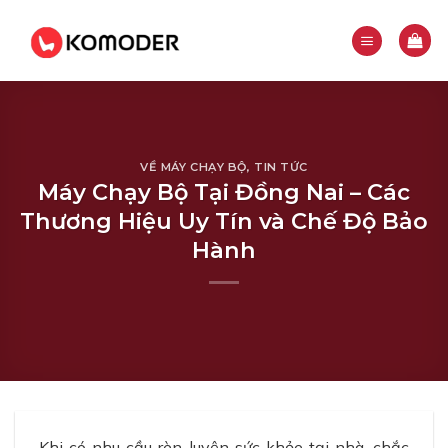
Skip
to
content
VỀ MÁY CHẠY BỘ
,
TIN TỨC
Máy Chạy Bộ Tại Đồng Nai – Các
Thương Hiệu Uy Tín và Chế Độ Bảo
Hành
Khi có nhu cầu rèn luyện sức khỏe tại nhà, chắc