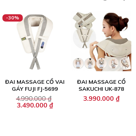
-30%
ĐAI MASSAGE CỔ VAI
ĐAI MASSAGE CỔ
GÁY FUJI FJ-5699
SAKUCHI UK-878
4.990.000
₫
3.990.000
₫
Original
Current
3.490.000
₫
price
price
was:
is:
4.990.000 ₫.
3.490.000 ₫.