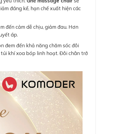
 yêu thích.
Ghế massage chair
sẽ
giảm đáng kể, hạn chế xuất hiện các
em đến cảm dễ chịu, giảm đau. Hơn
uyết áp.
òn đem đến khả năng chăm sóc đôi
úi khí xoa bóp linh hoạt. Đôi chân trở