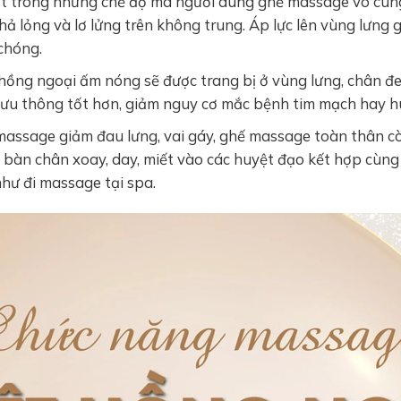
t trong những chế độ mà người dùng ghế massage vô cùng
hả lỏng và lơ lửng trên không trung. Áp lực lên vùng lưng 
 chóng.
hồng ngoại ấm nóng sẽ được trang bị ở vùng lưng, chân đ
 lưu thông tốt hơn, giảm nguy cơ mắc bệnh tim mạch hay h
assage giảm đau lưng, vai gáy, ghế massage toàn thân c
 bàn chân xoay, day, miết vào các huyệt đạo kết hợp cùng t
như đi massage tại spa.