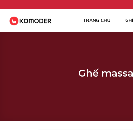
Skip
to
content
TRANG CHỦ
GH
Ghế massag