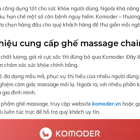
 công dụng tốt cho sức khỏe người dùng. Ngoài khả năng 
áu, hạn chế một số căn bệnh nguy hiểm. Komoder – thương
 lựa chọn hàng đầu cho quý khách hàng để thư giãn mỗi ng
hiệu cung cấp ghế massage chair
chất lượng, giá rẻ cực sốc thì đừng bỏ qua Komoder. Đây
 chăm sóc sức khỏe chính hãng.
ế, đa dạng mẫu mã, phục vụ thị hiếu của nhiều người dùng 
 nghiệm cảm giác massage mới lạ. Ngoài ra, với nhiều phân 
 gia đình mình.
 phẩm ghế massage, truy cập website
komoder.vn
hoặc gọ
 luôn túc trực để hỗ trợ quý khách uy tín.