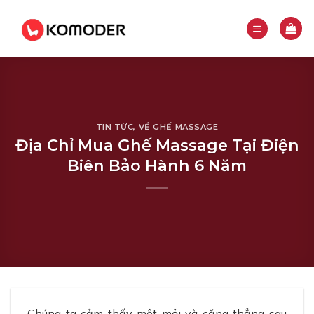
Skip
to
content
TIN TỨC
,
VỀ GHẾ MASSAGE
Địa Chỉ Mua Ghế Massage Tại Điện
Biên Bảo Hành 6 Năm
Chúng ta cảm thấy mệt mỏi và căng thẳng sau