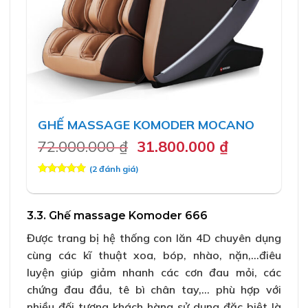
GHẾ MASSAGE KOMODER MOCANO
Original
Current
72.000.000
₫
31.800.000
₫
price
price
(
2
đánh giá)
was:
is:
5.00
2
trên 5
72.000.000 ₫.
31.800.000 
dựa trên
đánh giá
3.3. Ghế massage Komoder 666
Được trang bị hệ thống con lăn 4D chuyên dụng
cùng các kĩ thuật xoa, bóp, nhào, nặn,…điêu
luyện giúp giảm nhanh các cơn đau mỏi, các
chứng đau đầu, tê bì chân tay,… phù hợp với
nhiều đối tượng khách hàng sử dụng đặc biệt là