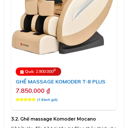
đ
Quà:
2.900.000
GHẾ MASSAGE KOMODER T-8 PLUS
7.850.000
₫
(
7
đánh giá)
5.00
7
trên 5
dựa trên
đánh giá
3.2. Ghế massage Komoder Mocano