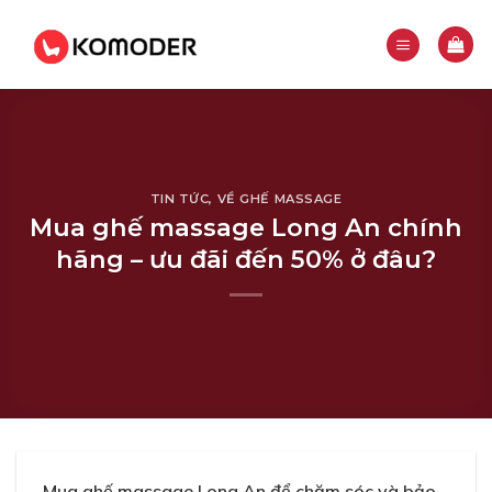
Skip
to
content
TIN TỨC
,
VỀ GHẾ MASSAGE
Mua ghế massage Long An chính
hãng – ưu đãi đến 50% ở đâu?
Mua ghế massage Long An để chăm sóc và bảo