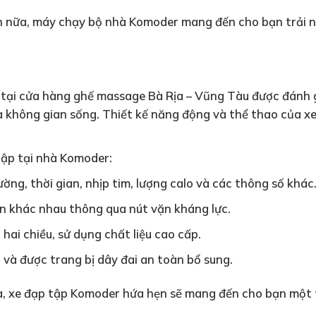
n nữa, máy chạy bộ nhà Komoder mang đến cho bạn trải ng
tại cửa hàng ghế massage Bà Rịa – Vũng Tàu được đánh g
a không gian sống. Thiết kế năng động và thể thao của x
tập tại nhà Komoder:
ng, thời gian, nhịp tim, lượng calo và các thông số khác
ện khác nhau thông qua nút vặn kháng lực.
 hai chiều, sử dụng chất liệu cao cấp.
và được trang bị dây đai an toàn bổ sung.
a, xe đạp tập Komoder hứa hẹn sẽ mang đến cho bạn một t