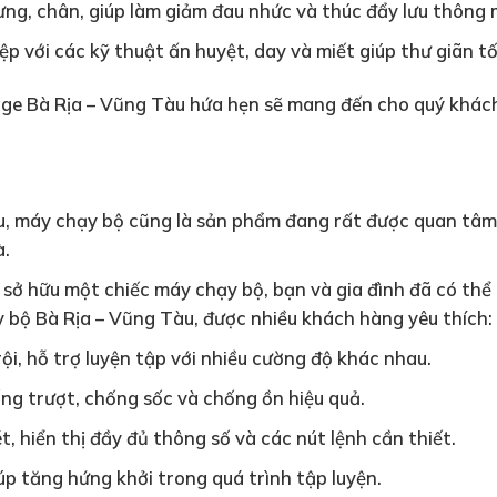
lưng, chân, giúp làm giảm đau nhức và thúc đẩy lưu thông 
 với các kỹ thuật ấn huyệt, day và miết giúp thư giãn tố
ge Bà Rịa – Vũng Tàu hứa hẹn sẽ mang đến cho quý khách 
u, máy chạy bộ cũng là sản phẩm đang rất được quan tâm
à.
n sở hữu một chiếc máy chạy bộ, bạn và gia đình đã có th
 bộ Bà Rịa – Vũng Tàu, được nhiều khách hàng yêu thích:
i, hỗ trợ luyện tập với nhiều cường độ khác nhau.
ng trượt, chống sốc và chống ồn hiệu quả.
, hiển thị đầy đủ thông số và các nút lệnh cần thiết.
úp tăng hứng khởi trong quá trình tập luyện.