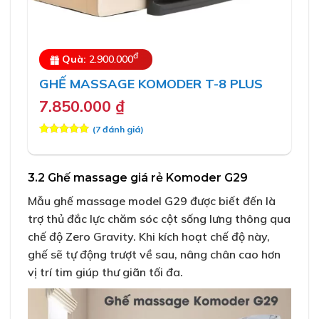
đ
Quà:
2.900.000
GHẾ MASSAGE KOMODER T-8 PLUS
7.850.000
₫
(
7
đánh giá)
5.00
7
trên 5
dựa trên
đánh giá
3.2 Ghế massage giá rẻ Komoder G29
Mẫu ghế massage model G29 được biết đến là
trợ thủ đắc lực chăm sóc cột sống lưng thông qua
chế độ Zero Gravity. Khi kích hoạt chế độ này,
ghế sẽ tự động trượt về sau, nâng chân cao hơn
vị trí tim giúp thư giãn tối đa.