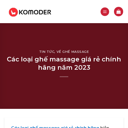
Skip
to
content
TIN TỨC
,
VỀ GHẾ MASSAGE
Các loại ghế massage giá rẻ chính
hãng năm 2023
Các loại ghế massage giá rẻ chính hãng
hiện