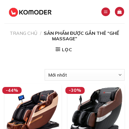
Skip
to
content
TRANG CHỦ
/
SẢN PHẨM ĐƯỢC GẮN THẺ “GHẾ
MASSAGE”
LỌC
-44%
-30%