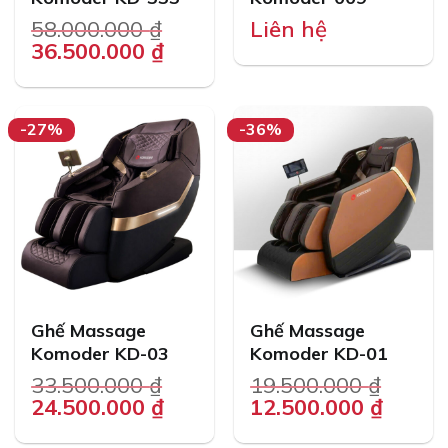
58.000.000
₫
Liên hệ
Original
Current
36.500.000
₫
price
price
was:
is:
58.000.000 ₫.
36.500.000 ₫.
-27%
-36%
Ghế Massage
Ghế Massage
Komoder KD-03
Komoder KD-01
33.500.000
₫
19.500.000
₫
Original
Current
Original
Curre
24.500.000
₫
12.500.000
₫
price
price
price
price