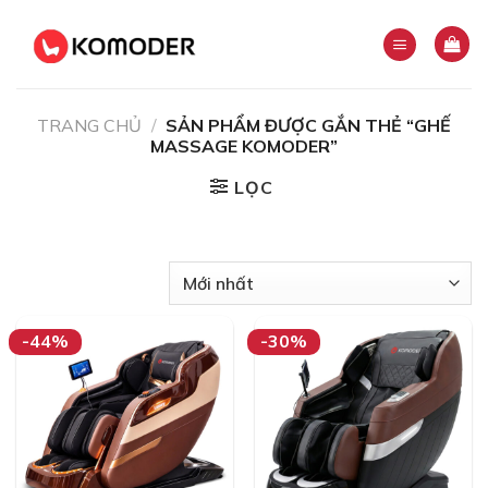
Skip
to
content
TRANG CHỦ
/
SẢN PHẨM ĐƯỢC GẮN THẺ “GHẾ
MASSAGE KOMODER”
LỌC
-44%
-30%