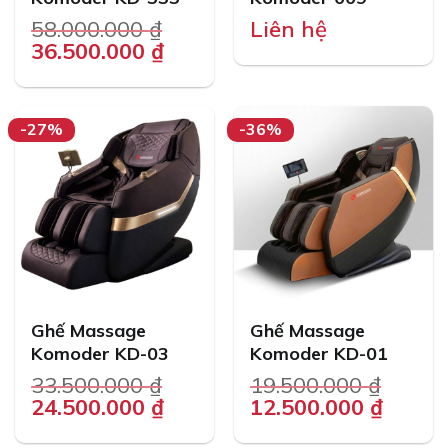
58.000.000
₫
Liên hệ
Original
Current
36.500.000
₫
price
price
was:
is:
58.000.000 ₫.
36.500.000 ₫.
-27%
-36%
Ghế Massage
Ghế Massage
Komoder KD-03
Komoder KD-01
33.500.000
₫
19.500.000
₫
Original
Current
Original
Curre
24.500.000
₫
12.500.000
₫
price
price
price
price