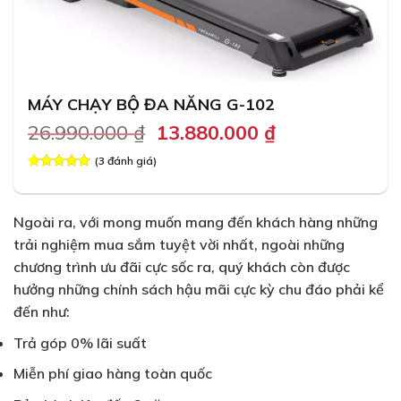
MÁY CHẠY BỘ ĐA NĂNG G-102
Original
Current
26.990.000
₫
13.880.000
₫
price
price
(
3
đánh giá)
was:
is:
5.00
3
trên 5
26.990.000 ₫.
13.880.000 ₫.
dựa trên
đánh giá
Ngoài ra, với mong muốn mang đến khách hàng những
trải nghiệm mua sắm tuyệt vời nhất, ngoài những
chương trình ưu đãi cực sốc ra, quý khách còn được
hưởng những chính sách hậu mãi cực kỳ chu đáo phải kể
đến như:
Trả góp 0% lãi suất
Miễn phí giao hàng toàn quốc