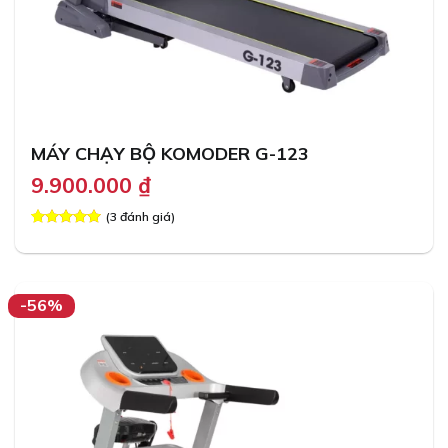
MÁY CHẠY BỘ KOMODER G-123
9.900.000
₫
(
3
đánh giá)
5.00
3
trên 5
dựa trên
đánh giá
-56%